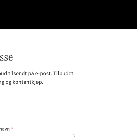
sse
lbud tilsendt på e-post. Tilbudet
ing og kontantkjøp.
rnavn
*